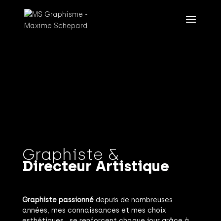
Graphiste &
D
i
r
e
c
t
e
u
r
A
r
t
i
s
t
i
q
u
e
Graphiste passionné
depuis de nombreuses
années, mes connaissances et mes choix
esthétiques se renforcent chaque jour grâce à