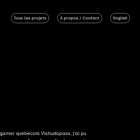
Tous les projets
À propos / Contact
English
 gamer québécois Vishudapass, j’ai pu