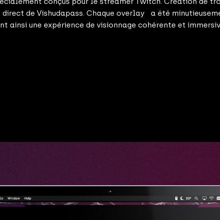
cialement conçus pour le streamer Twitch. Création de trois
 en direct de Vishudapass. Chaque overlay a été minutieusem
ant ainsi une expérience de visionnage cohérente et immersi