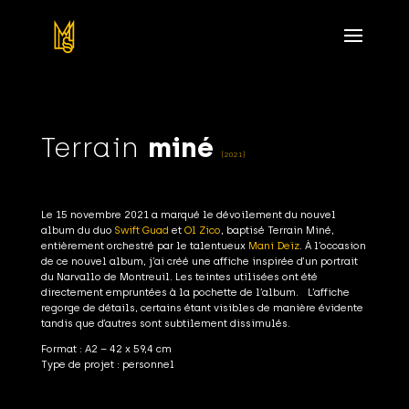
Terrain
miné
(2021)
Le 15 novembre 2021 a marqué le dévoilement du nouvel
album du duo
Swift Guad
et
Ol Zico
, baptisé Terrain Miné,
entièrement orchestré par le talentueux
Mani Deïz
. À l’occasion
de ce nouvel album, j’ai créé une affiche inspirée d’un portrait
du Narvallo de Montreuil. Les teintes utilisées ont été
directement empruntées à la pochette de l’album. L’affiche
regorge de détails, certains étant visibles de manière évidente
tandis que d’autres sont subtilement dissimulés.
Format : A2 – 42 x 59,4 cm
Type de projet : personnel