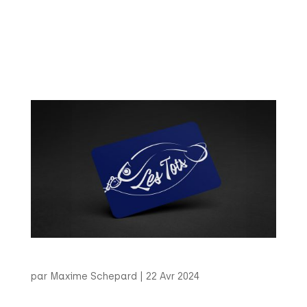
anniversaire de La Caisse, j’ai collaboré avec
l’agence montréalaise Körnelius sur la
conception de l’identité visuelle de l’événement.
J’ai réalisé une série de supports graphiques
variés, allant du digital aux...
Tots – Carte de visites
par
Maxime Schepard
|
22 Avr 2024
Cartes de visite – Tots (2023) Conception de