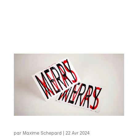
Curriculum Vitæ (2015) L’année 2015 a été
marquée par mes efforts pour trouver un
établissement d’accueil pour mon programme
Erasmus à l’étranger. J’ai consacré du temps à
des réflexions et à des recherches graphiques
afin de me démarquer...
Merry XMAS
par
Maxime Schepard
|
22 Avr 2024