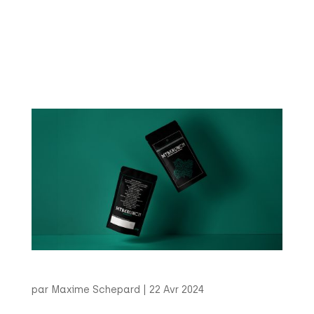
cartes de visite pour le fabricant de leurres
souples artisanaux basé à Montréal les leurres
Tots. Format : 3,5 x 2 pouces Impression :
quadrichromie sur PVC Type de projet : freelance
Client : Les leurres...
MTBKRUNCH
par
Maxime Schepard
|
22 Avr 2024