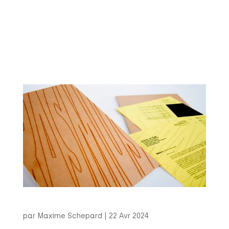
MTBKRUNCH (2019) Ce projet a été réalisé à
l’occasion de l’ouverture d’un Pop-Up Store pour la
marque MTBK Clothing dans la ville de
Montbéliard. C’est le résultat d’une étroite
collaboration entre la marque de vêtement, le
pâtissier-chocolatier Jean-Christophe...
Curriculum Vitæ
par
Maxime Schepard
|
22 Avr 2024