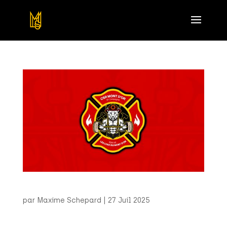
Logotype – CSR Mont d’Or
par
Maxime Schepard
|
27 Juil 2025
Logotype – CSR MONT D’OR (2025) Création d’un