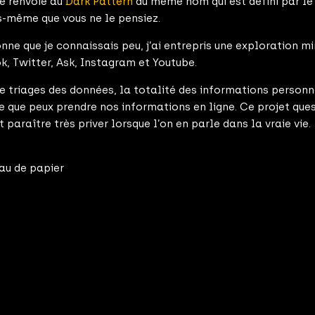
e renvoie au
Dark Pattern
du même nom qui est défini par le
s-même que vous ne le pensiez.
nne que je connaissais peu, j’ai entrepris une exploration m
k, Twitter, Ask, Instagram et Youtube.
 de triages des données, la totalité des informations person
e que peux prendre nos informations en ligne. Ce projet ques
paraître très priver lorsque l’on en parle dans la vraie vie.
eau de papier